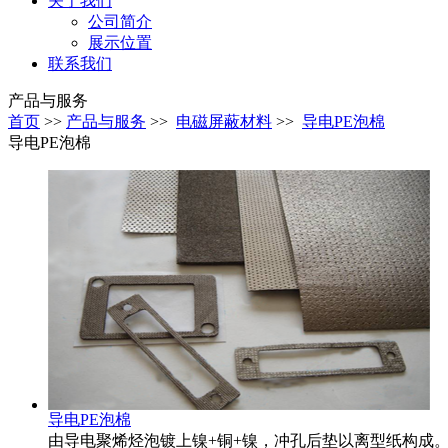
关于我们
公司简介
展示位置
联系我们
产品与服务
首页
>>
产品与服务
>>
电磁屏蔽材料
>>
导电PE泡棉
导电PE泡棉
导电PE泡棉
由导电聚烯烃泡镀上镍+铜+镍，冲孔后垫以离型纸构成