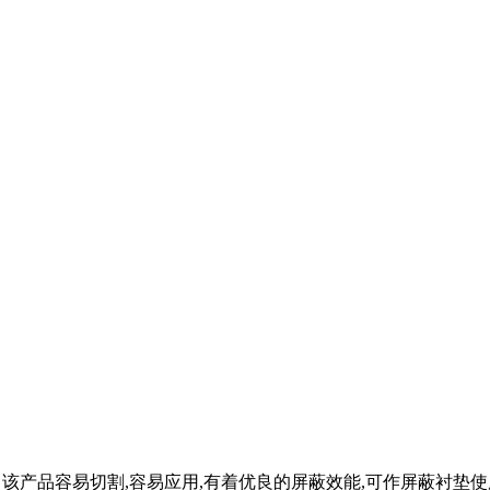
。该产品容易切割,容易应用,有着优良的屏蔽效能,可作屏蔽衬垫